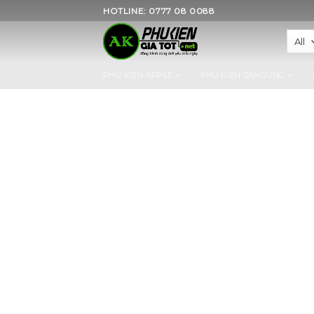
Skip
HOTLINE: 0777 08 0088
to
content
PHỤ KIỆN APPLE
PHỤ KIỆN SAMSUNG