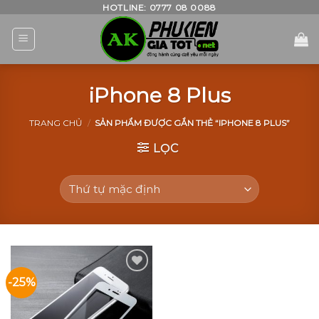
Skip
HOTLINE: 0777 08 0088
to
content
iPhone 8 Plus
TRANG CHỦ
/
SẢN PHẨM ĐƯỢC GẮN THẺ “IPHONE 8 PLUS”
LỌC
-25%
Add to
Wishlist