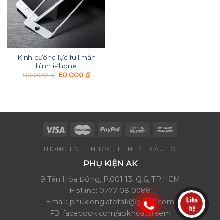
Kính cường lực full màn
hình iPhone
80.000
₫
60.000
₫
THÔNG TIN
TIN TỨC
LIÊN HỆ
CÂU HỎI
PHỤ KIỆN AK
9 Tân Hòa Đông, P.001 13, Q.6, TP.HCM
Hotline: 0777 08 0088
Email: phukiengiatotak@gmail.com
FB: facebook.com/aokhoactreem