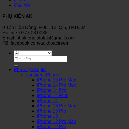
Câu hỏi
PHỤ KIỆN AK
9 Tân Hòa Đông, P.001 13, Q.6, TP.HCM
Hotline: 0777 08 0088
Email: phukiengiatotak@gmail.com
FB: facebook.com/aokhoactreem
Tìm
kiếm:
Phụ Kiện Apple
Phụ kiện iPhone
iPhone 15 Pro Max
iPhone 14 Pro Max
iPhone 14 Pro
iPhone 14 Plus
iPhone 14
iPhone 13 Pro Max
iPhone 13 Pro
iPhone 13
iPhone 12 Pro Max
iPhone 12 Pro