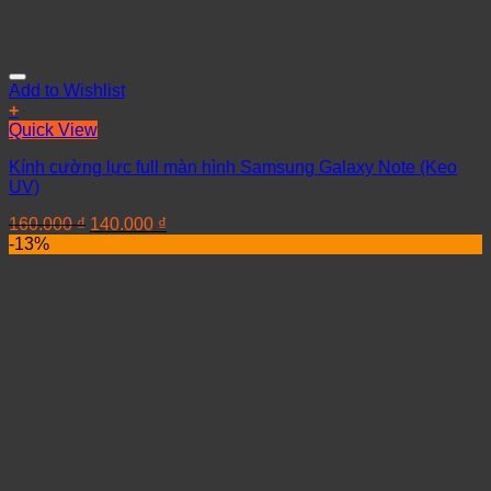
Add to Wishlist
+
Quick View
Kính cường lực full màn hình Samsung Galaxy Note (Keo
UV)
160.000
₫
140.000
₫
-13%