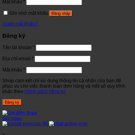
Mật khẩu
*
Ghi nhớ mật khẩu
Đăng nhập
Quên mật khẩu?
Đăng ký
Tên tài khoản
*
Địa chỉ email
*
Mật khẩu
*
Shop cam kết chỉ sử dụng thông tin cá nhân của bạn để
phục vụ cho việc thanh toán đơn hàng và một số quy trình
khác theo
chính sách riêng tư
.
Đăng ký
Gọi ngay
×