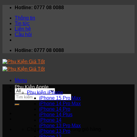
Skip
Hotline: 0777 08 0088
to
Thông tin
content
Tin tức
Liên hệ
Câu hỏi
Hotline: 0777 08 0088
Menu
Phụ Kiện Apple
Phụ kiện iPhone
Tìm
iPhone 15 Pro Max
kiếm:
iPhone 14 Pro Max
iPhone 14 Pro
iPhone 14 Plus
iPhone 14
iPhone 13 Pro Max
Chưa có sản phẩm trong giỏ hàng.
iPhone 13 Pro
iPhone 13