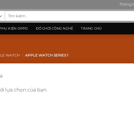
Thông t
Tìm
kiếm:
PHỤ KIỆN OPPO
ĐỒ CHƠI CÔNG NGHỆ
TRANG CHỦ
PLE WATCH
/
APPLE WATCH SERIES 1
rẻ
i lựa chọn của bạn.