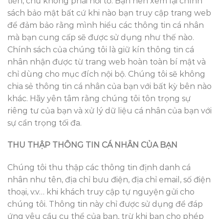
tiến, chứ không phải hồi tố. Bạn nên xem lại chính
sách bảo mật bất cứ khi nào bạn truy cập trang web
để đảm bảo rằng mình hiểu các thông tin cá nhân
mà bạn cung cấp sẽ được sử dụng như thế nào.
Chính sách của chúng tôi là giữ kín thông tin cá
nhân nhận được từ trang web hoàn toàn bí mật và
chỉ dùng cho mục đích nội bộ. Chúng tôi sẽ không
chia sẻ thông tin cá nhân của bạn với bất kỳ bên nào
khác. Hãy yên tâm rằng chúng tôi tôn trọng sự
riêng tư của bạn và xử lý dữ liệu cá nhân của bạn với
sự cẩn trọng tối đa.
THU THẬP THÔNG TIN CÁ NHÂN CỦA BẠN
Chúng tôi thu thập các thông tin định danh cá
nhân như tên, địa chỉ bưu điện, địa chỉ email, số điện
thoại, v.v… khi khách truy cập tự nguyện gửi cho
chúng tôi. Thông tin này chỉ được sử dụng để đáp
ứng yêu cầu cụ thể của bạn, trừ khi bạn cho phép