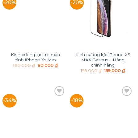
-20%
-20%
Add to
Add to
Wishlist
Wishlist
Kính cường lực full màn
Kính cường lực iPhone XS
hình iPhone Xs Max
MAX Baseus – Hàng
chính hãng
100.000
₫
80.000
₫
199.000
₫
159.000
₫
-34%
-18%
Add to
Add to
Wishlist
Wishlist