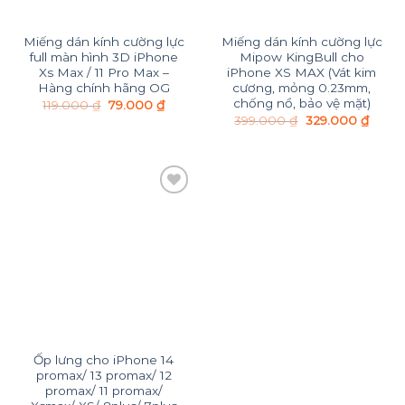
Miếng dán kính cường lực
Miếng dán kính cường lực
full màn hình 3D iPhone
Mipow KingBull cho
Xs Max / 11 Pro Max –
iPhone XS MAX (Vát kim
Hàng chính hãng OG
cương, mỏng 0.23mm,
chống nổ, bảo vệ mặt)
119.000
₫
79.000
₫
399.000
₫
329.000
₫
Add to
Wishlist
Ốp lưng cho iPhone 14
promax/ 13 promax/ 12
promax/ 11 promax/