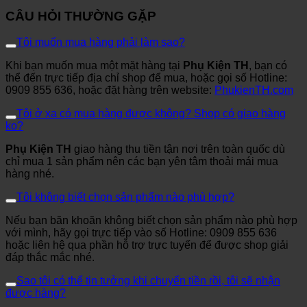
CÂU HỎI THƯỜNG GẶP
Tôi muốn mua hàng phải làm sao?
Khi bạn muốn mua một mặt hàng tại
Phụ Kiện TH
, bạn có
thể đến trực tiếp địa chỉ shop để mua, hoặc gọi số Hotline:
0909 855 636, hoặc đặt hàng trên website:
PhukienTH.com
Tôi ở xa có mua hàng được không? Shop có giao hàng
ko?
Phụ Kiện TH
giao hàng thu tiền tận nơi trên toàn quốc dù
chỉ mua 1 sản phẩm nên các bạn yên tâm thoải mái mua
hàng nhé.
Tôi không biết chọn sản phẩm nào phù hợp?
Nếu bạn băn khoăn không biết chọn sản phẩm nào phù hợp
với mình, hãy gọi trực tiếp vào số Hotline: 0909 855 636
hoặc liên hệ qua phần hỗ trợ trực tuyến để được shop giải
đáp thắc mắc nhé.
Sao tôi có thể tin tưởng khi chuyển tiền rồi, tôi sẽ nhận
được hàng?