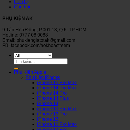
Liên hệ
Câu hỏi
PHỤ KIỆN AK
9 Tân Hòa Đông, P.001 13, Q.6, TP.HCM
Hotline: 0777 08 0088
Email: phukiengiatotak@gmail.com
FB: facebook.com/aokhoactreem
Tìm
kiếm:
Phụ Kiện Apple
Phụ kiện iPhone
iPhone 15 Pro Max
iPhone 14 Pro Max
iPhone 14 Pro
iPhone 14 Plus
iPhone 14
iPhone 13 Pro Max
iPhone 13 Pro
iPhone 13
iPhone 12 Pro Max
iPhone 12 Pro