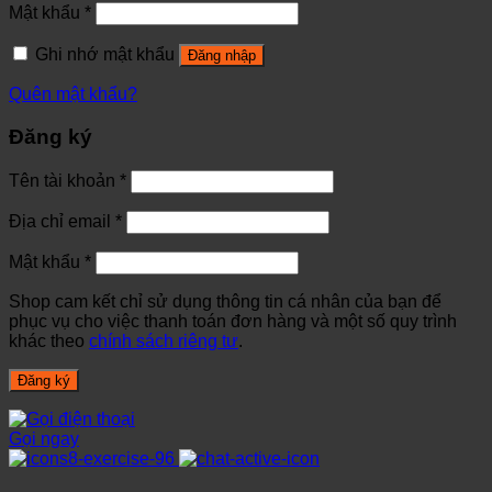
Mật khẩu
*
Ghi nhớ mật khẩu
Đăng nhập
Quên mật khẩu?
Đăng ký
Tên tài khoản
*
Địa chỉ email
*
Mật khẩu
*
Shop cam kết chỉ sử dụng thông tin cá nhân của bạn để
phục vụ cho việc thanh toán đơn hàng và một số quy trình
khác theo
chính sách riêng tư
.
Đăng ký
Gọi ngay