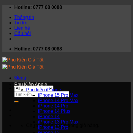
Skip
Hotline: 0777 08 0088
to
Thông tin
content
Tin tức
Liên hệ
Câu hỏi
Hotline: 0777 08 0088
Menu
Phụ Kiện Apple
Phụ kiện iPhone
Tìm
iPhone 15 Pro Max
kiếm:
iPhone 14 Pro Max
iPhone 14 Pro
iPhone 14 Plus
iPhone 14
iPhone 13 Pro Max
Chưa có sản phẩm trong giỏ hàng.
iPhone 13 Pro
iPhone 13