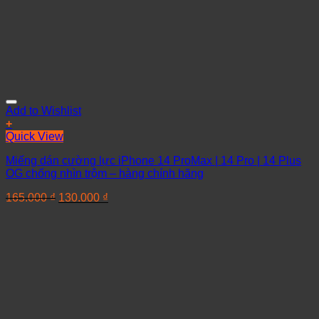
Add to Wishlist
+
Quick View
Miếng dán cường lực iPhone 14 ProMax | 14 Pro | 14 Plus
OG chống nhìn trộm – hàng chính hãng
165.000
₫
130.000
₫