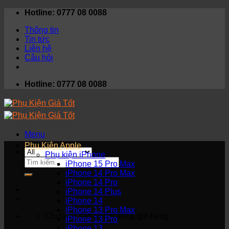
Skip
Hotline: 0777 08 0088
to
Thông tin
content
Tin tức
Liên hệ
Câu hỏi
Hotline: 0777 08 0088
Menu
Phụ Kiện Apple
Phụ kiện iPhone
Tìm
iPhone 15 Pro Max
kiếm:
iPhone 14 Pro Max
iPhone 14 Pro
iPhone 14 Plus
iPhone 14
iPhone 13 Pro Max
Chưa có sản phẩm trong giỏ hàng.
iPhone 13 Pro
iPhone 13