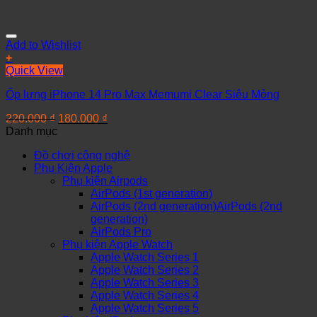
Add to Wishlist
+
Quick View
Ốp lưng iPhone 14 Pro Max Memumi Clear Siêu Mỏng
220.000
₫
180.000
₫
Danh mục
Đồ chơi công nghệ
Phụ Kiện Apple
Phụ kiện Airpods
AirPods (1st generation)
AirPods (2nd generation)AirPods (2nd
generation)
AirPods Pro
Phụ kiện Apple Watch
Apple Watch Series 1
Apple Watch Series 2
Apple Watch Series 3
Apple Watch Series 4
Apple Watch Series 5