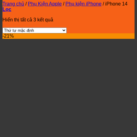
Trang chủ
/
Phụ Kiện Apple
/
Phụ kiện iPhone
/
iPhone 14
Lọc
Hiển thị tất cả 3 kết quả
-21%