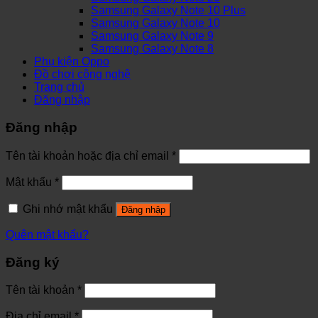
Samsung Galaxy Note 10 Plus
Samsung Galaxy Note 10
Samsung Galaxy Note 9
Samsung Galaxy Note 8
Phụ kiện Oppo
Đồ chơi công nghệ
Trang chủ
Đăng nhập
Đăng nhập
Tên tài khoản hoặc địa chỉ email
*
Mật khẩu
*
Ghi nhớ mật khẩu
Đăng nhập
Quên mật khẩu?
Đăng ký
Tên tài khoản
*
Địa chỉ email
*