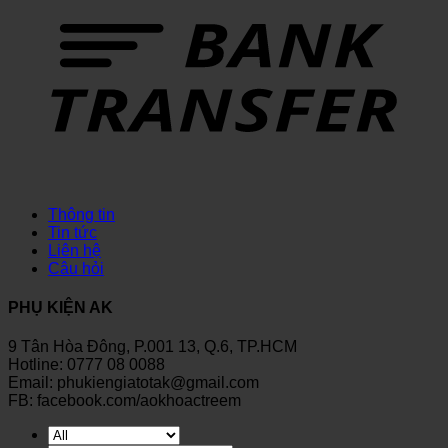
Thông tin
Tin tức
Liên hệ
Câu hỏi
PHỤ KIỆN AK
9 Tân Hòa Đông, P.001 13, Q.6, TP.HCM
Hotline: 0777 08 0088
Email: phukiengiatotak@gmail.com
FB: facebook.com/aokhoactreem