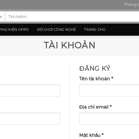
Thông t
Tìm
kiếm:
PHỤ KIỆN OPPO
ĐỒ CHƠI CÔNG NGHỆ
TRANG CHỦ
TÀI KHOẢN
ĐĂNG KÝ
Tên tài khoản
*
Địa chỉ email
*
Mật khẩu
*