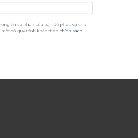
hông tin cá nhân của bạn để phục vụ cho
 một số quy trình khác theo
chính sách