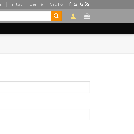
in
Tin tức
Liên hệ
Câu hỏi