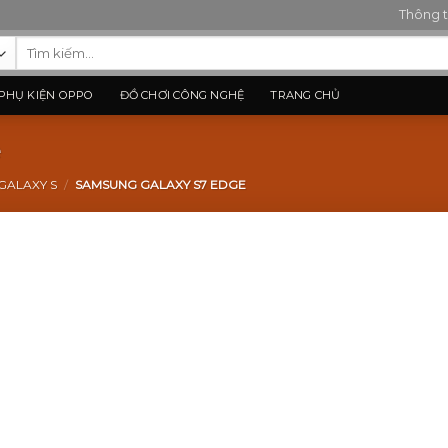
Thông t
Tìm
kiếm:
PHỤ KIỆN OPPO
ĐỒ CHƠI CÔNG NGHỆ
TRANG CHỦ
e
GALAXY S
/
SAMSUNG GALAXY S7 EDGE