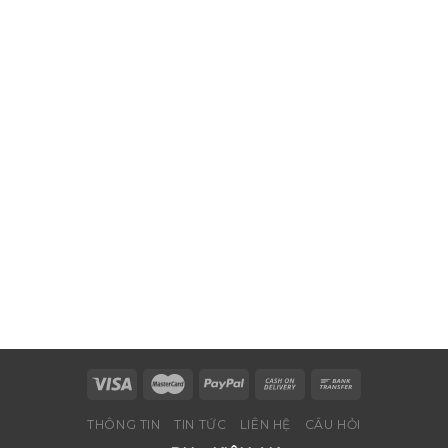
THÔNG TIN
TIN TỨC
LIÊN HỆ
CÂU HỎI