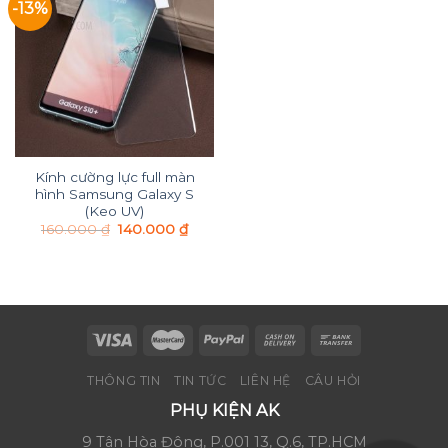
-13%
Add to
Wishlist
Kính cường lực full màn
hình Samsung Galaxy S
(Keo UV)
160.000
₫
140.000
₫
THÔNG TIN
TIN TỨC
LIÊN HỆ
CÂU HỎI
PHỤ KIỆN AK
9 Tân Hòa Đông, P.001 13, Q.6, TP.HCM