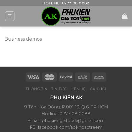
Skip
HOTLINE: 0777 08 0088
to
content
Business demos
THÔNG TIN
TIN TỨC
LIÊN HỆ
CÂU HỎI
PHỤ KIỆN AK
9 Tân Hòa Đông, P.001 13, Q.6, TP.HCM
Hotline: 0777 08 0088
Email: phukiengiatotak@gmail.com
FB: facebook.com/aokhoactreem