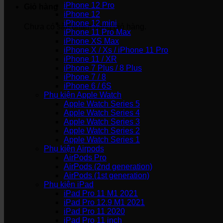
iPhone 12 Pro
Giỏ hàng
iPhone 12
iPhone 12 mini
Chưa có sản phẩm trong giỏ hàng.
iPhone 11 Pro Max
iPhone XS Max
iPhone X / Xs / iPhone 11 Pro
iPhone 11 / XR
iPhone 7 Plus / 8 Plus
iPhone 7 / 8
iPhone 6 / 6S
Phụ kiện Apple Watch
Apple Watch Series 5
Apple Watch Series 4
Apple Watch Series 3
Apple Watch Series 2
Apple Watch Series 1
Phụ kiện Airpods
AirPods Pro
AirPods (2nd generation)
AirPods (1st generation)
Phụ kiện iPad
iPad Pro 11 M1 2021
iPad Pro 12.9 M1 2021
iPad Pro 11 2020
iPad Pro 11 inch