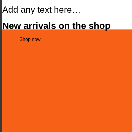
Add any text here…
New arrivals on the shop
Browse
Shop now