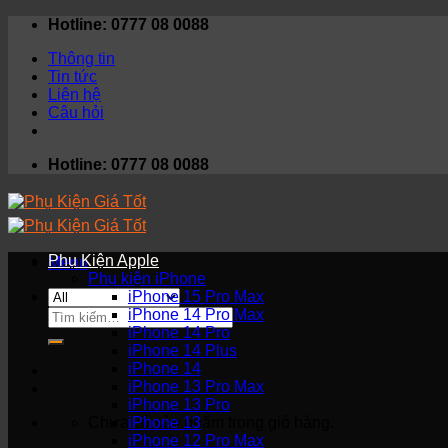
Skip
Hotline: 0777 08 0088
to
Thông tin
content
Tin tức
Liên hệ
Câu hỏi
Hotline: 0777 08 0088
Phụ Kiện Apple
Menu
Phụ kiện iPhone
iPhone 15 Pro Max
Tìm
iPhone 14 Pro Max
kiếm:
iPhone 14 Pro
iPhone 14 Plus
iPhone 14
iPhone 13 Pro Max
iPhone 13 Pro
Chưa có sản phẩm trong giỏ hàng.
iPhone 13
iPhone 12 Pro Max