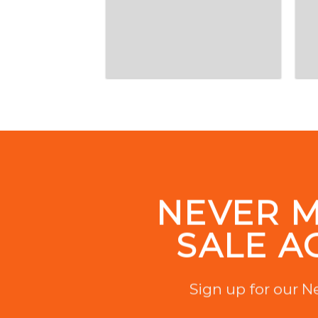
NEVER M
SALE A
Sign up for our N