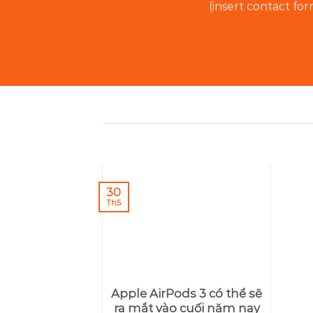
(insert contact fo
30
Th5
Apple AirPods 3 có thể sẽ
ra mắt vào cuối năm nay