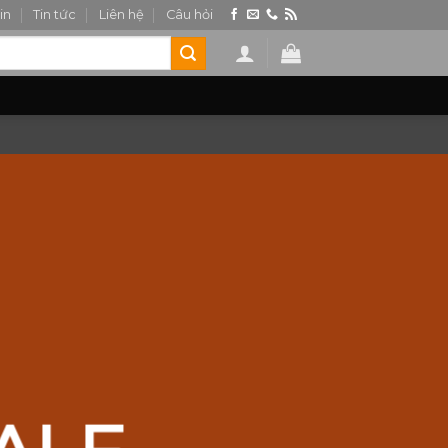
in
Tin tức
Liên hệ
Câu hỏi