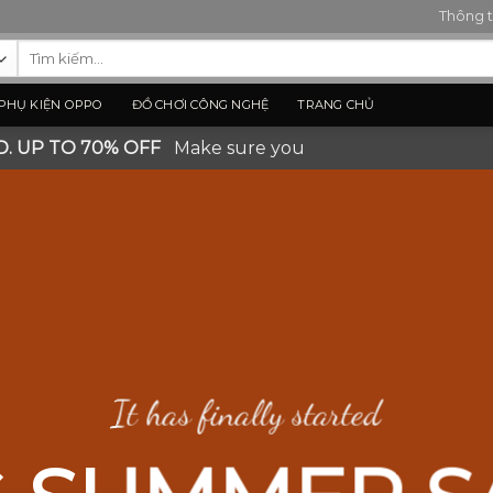
Thông t
Tìm
kiếm:
PHỤ KIỆN OPPO
ĐỒ CHƠI CÔNG NGHỆ
TRANG CHỦ
D. UP TO 70% OFF
Make sure you
It has finally started