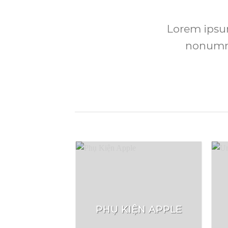
Lorem ipsum
nonummy
PHỤ KIỆN APPLE