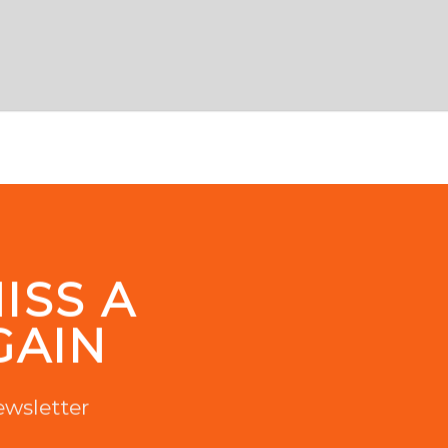
ISS A
GAIN
ewsletter