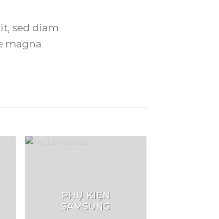
it, sed diam
re magna
PHỤ KIỆN
SAMSUNG