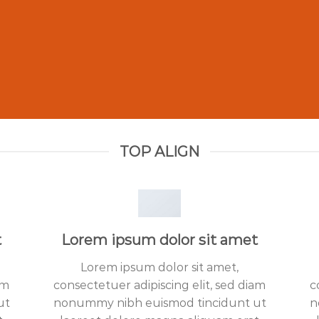
TOP ALIGN
t
Lorem ipsum dolor sit amet
Lorem ipsum dolor sit amet,
am
consectetuer adipiscing elit, sed diam
c
ut
nonummy nibh euismod tincidunt ut
n