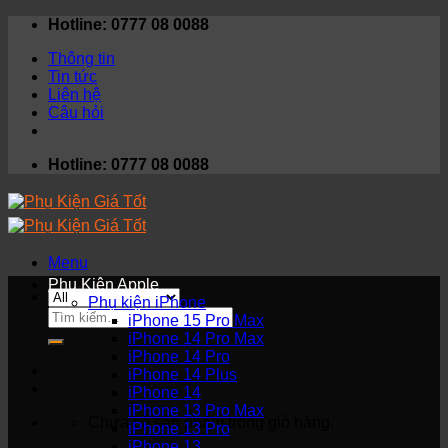
Skip
Hotline: 0777 08 0088
to
Thông tin
content
Tin tức
Liên hệ
Câu hỏi
Hotline: 0777 08 0088
Menu
Phụ Kiện Apple
Phụ kiện iPhone
Tìm
iPhone 15 Pro Max
kiếm:
iPhone 14 Pro Max
iPhone 14 Pro
iPhone 14 Plus
iPhone 14
iPhone 13 Pro Max
Chưa có sản phẩm trong giỏ hàng.
iPhone 13 Pro
iPhone 13