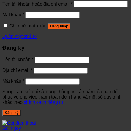
Tên tài khoản hoặc địa chỉ email
*
Mật khẩu
*
Ghi nhớ mật khẩu
Đăng nhập
Quên mật khẩu?
Đăng ký
Tên tài khoản
*
Địa chỉ email
*
Mật khẩu
*
Shop cam kết chỉ sử dụng thông tin cá nhân của bạn để
phục vụ cho việc thanh toán đơn hàng và một số quy trình
khác theo
chính sách riêng tư
.
Đăng ký
Gọi ngay