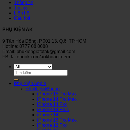
Thông tin
Tin tức
Liên hệ
Câu hỏi
PHỤ KIỆN AK
9 Tân Hòa Đông, P.001 13, Q.6, TP.HCM
Hotline: 0777 08 0088
Email: phukiengiatotak@gmail.com
FB: facebook.com/aokhoactreem
Tìm
kiếm:
Phụ Kiện Apple
Phụ kiện iPhone
iPhone 15 Pro Max
iPhone 14 Pro Max
iPhone 14 Pro
iPhone 14 Plus
iPhone 14
iPhone 13 Pro Max
iPhone 13 Pro