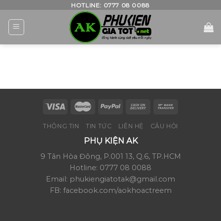
Skip
HOTLINE: 0777 08 0088
to
content
THÔNG TIN
TIN TỨC
LIÊN HỆ
CÂU HỎI
PHỤ KIỆN AK
9 Tân Hòa Đông, P.001 13, Q.6, TP.HCM
Hotline: 0777 08 0088
Email: phukiengiatotak@gmail.com
FB: facebook.com/aokhoactreem