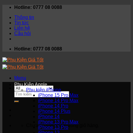
Skip
Hotline: 0777 08 0088
to
Thông tin
content
Tin tức
Liên hệ
Câu hỏi
Hotline: 0777 08 0088
Menu
Phụ Kiện Apple
Phụ kiện iPhone
Tìm
iPhone 15 Pro Max
kiếm:
iPhone 14 Pro Max
iPhone 14 Pro
iPhone 14 Plus
iPhone 14
iPhone 13 Pro Max
Chưa có sản phẩm trong giỏ hàng.
iPhone 13 Pro
iPhone 13