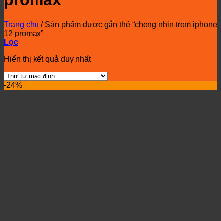
promax
Trang chủ
/
Sản phẩm được gắn thẻ “chong nhin trom iphone
12 promax”
Lọc
Hiển thị kết quả duy nhất
-24%