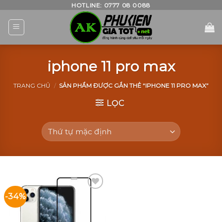
Skip
HOTLINE: 0777 08 0088
to
content
iphone 11 pro max
TRANG CHỦ
/
SẢN PHẨM ĐƯỢC GẮN THẺ “IPHONE 11 PRO MAX”
LỌC
-34%
Add to
Wishlist