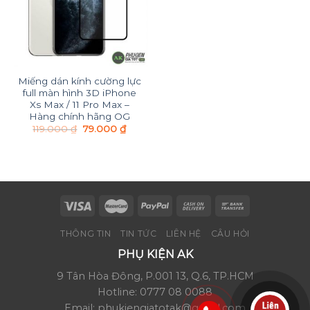
Miếng dán kính cường lực
full màn hình 3D iPhone
Xs Max / 11 Pro Max –
Hàng chính hãng OG
119.000
₫
79.000
₫
THÔNG TIN
TIN TỨC
LIÊN HỆ
CÂU HỎI
PHỤ KIỆN AK
9 Tân Hòa Đông, P.001 13, Q.6, TP.HCM
Hotline: 0777 08 0088
Email: phukiengiatotak@gmail.com