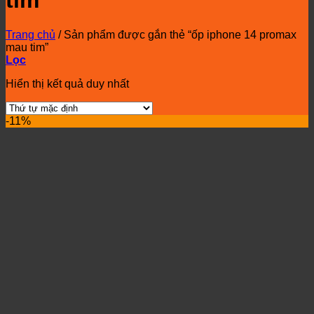
tim
Trang chủ
/
Sản phẩm được gắn thẻ “ốp iphone 14 promax
mau tim”
Lọc
Hiển thị kết quả duy nhất
-11%