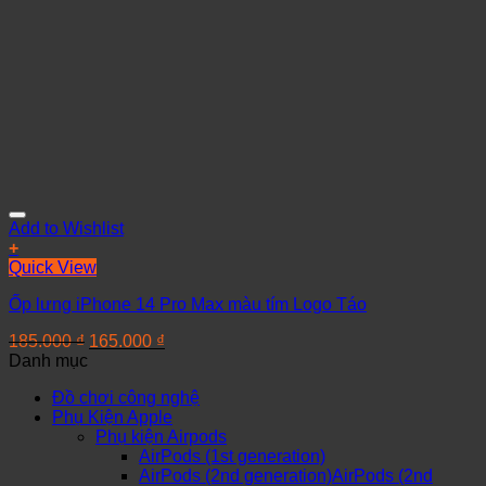
Add to Wishlist
+
Quick View
Ốp lưng iPhone 14 Pro Max màu tím Logo Táo
185.000
₫
165.000
₫
Danh mục
Đồ chơi công nghệ
Phụ Kiện Apple
Phụ kiện Airpods
AirPods (1st generation)
AirPods (2nd generation)AirPods (2nd