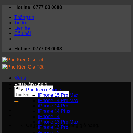
Skip
Hotline: 0777 08 0088
to
Thông tin
content
Tin tức
Liên hệ
Câu hỏi
Hotline: 0777 08 0088
Menu
Phụ Kiện Apple
Phụ kiện iPhone
Tìm
iPhone 15 Pro Max
kiếm:
iPhone 14 Pro Max
iPhone 14 Pro
iPhone 14 Plus
iPhone 14
iPhone 13 Pro Max
Chưa có sản phẩm trong giỏ hàng.
iPhone 13 Pro
iPhone 13