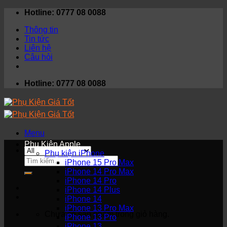
Skip
Hotline: 0777 08 0088
to
Thông tin
content
Tin tức
Liên hệ
Câu hỏi
Hotline: 0777 08 0088
Menu
Phụ Kiện Apple
Phụ kiện iPhone
Tìm
iPhone 15 Pro Max
kiếm:
iPhone 14 Pro Max
iPhone 14 Pro
iPhone 14 Plus
iPhone 14
iPhone 13 Pro Max
Chưa có sản phẩm trong giỏ hàng.
iPhone 13 Pro
iPhone 13