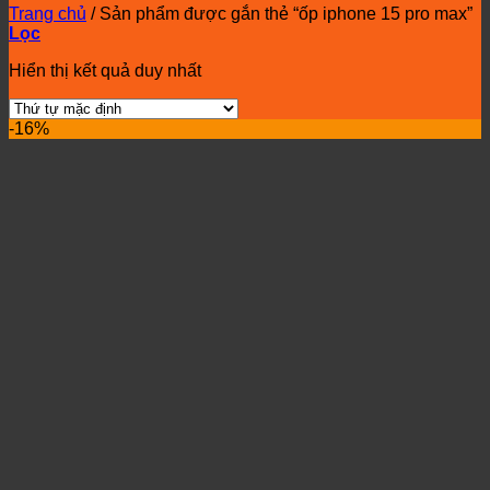
Trang chủ
/
Sản phẩm được gắn thẻ “ốp iphone 15 pro max”
Lọc
Hiển thị kết quả duy nhất
-16%