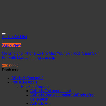
Add to Wishlist
+
Quick View
Ốp lưng cho iPhone 15 Pro Max Youngkit Rock Sand Skin
Fell with Maqsafe hàng cao cấp
380.000
₫
Danh mục
Đồ chơi công nghệ
Phụ Kiện Apple
Phụ kiện Airpods
AirPods (1st generation)
AirPods (2nd generation)AirPods (2nd
generation)
AirPods Pro