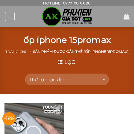
Skip
HOTLINE: 0777 08 0088
to
content
ốp iphone 15promax
TRANG CHỦ
/
SẢN PHẨM ĐƯỢC GẮN THẺ “ỐP IPHONE 15PROMAX”
LỌC
-16%
Add to
Wishlist