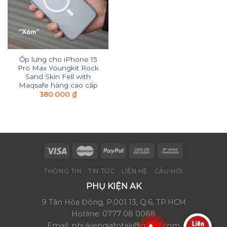
Ốp lưng cho iPhone 15
Pro Max Youngkit Rock
Sand Skin Fell with
Maqsafe hàng cao cấp
380.000
₫
THÔNG TIN
TIN TỨC
LIÊN HỆ
CÂU HỎI
PHỤ KIỆN AK
9 Tân Hòa Đông, P.001 13, Q.6, TP.HCM
Hotline: 0777 08 0088
Email: phukiengiatotak@gmail.com