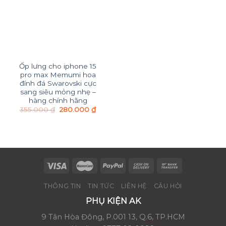
Ốp lưng cho iphone 15
pro max Memumi hoa
đính đá Swarovski cực
sang siêu mỏng nhẹ –
hàng chính hãng
355.000
₫
280.000
₫
THÔNG TIN
TIN TỨC
LIÊN HỆ
CÂU HỎI
PHỤ KIỆN AK
9 Tân Hòa Đông, P.001 13, Q.6, TP.HCM