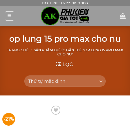
Skip
HOTLINE: 0777 08 0088
to
content
op lung 15 pro max cho nu
TRANG CHỦ
/
SẢN PHẨM ĐƯỢC GẮN THẺ “OP LUNG 15 PRO MAX
CHO NU”
LỌC
-21%
Add to
Wishlist