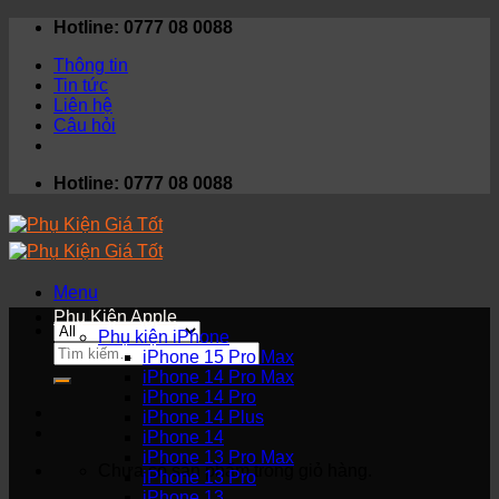
Skip
Hotline: 0777 08 0088
to
Thông tin
content
Tin tức
Liên hệ
Câu hỏi
Hotline: 0777 08 0088
Menu
Phụ Kiện Apple
Phụ kiện iPhone
Tìm
iPhone 15 Pro Max
kiếm:
iPhone 14 Pro Max
iPhone 14 Pro
iPhone 14 Plus
iPhone 14
iPhone 13 Pro Max
Chưa có sản phẩm trong giỏ hàng.
iPhone 13 Pro
iPhone 13