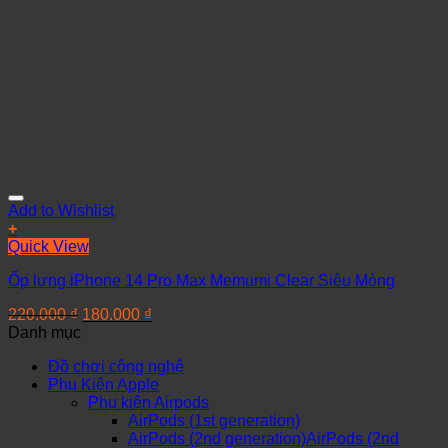
Add to Wishlist
+
Quick View
Ốp lưng iPhone 14 Pro Max Memumi Clear Siêu Mỏng
220.000
₫
180.000
₫
Danh mục
Đồ chơi công nghệ
Phụ Kiện Apple
Phụ kiện Airpods
AirPods (1st generation)
AirPods (2nd generation)AirPods (2nd