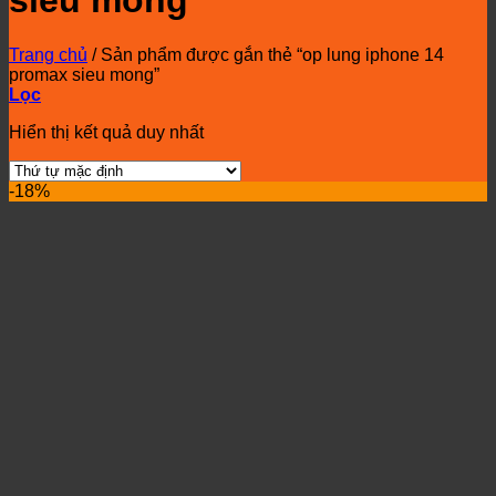
sieu mong
Trang chủ
/
Sản phẩm được gắn thẻ “op lung iphone 14
promax sieu mong”
Lọc
Hiển thị kết quả duy nhất
-18%