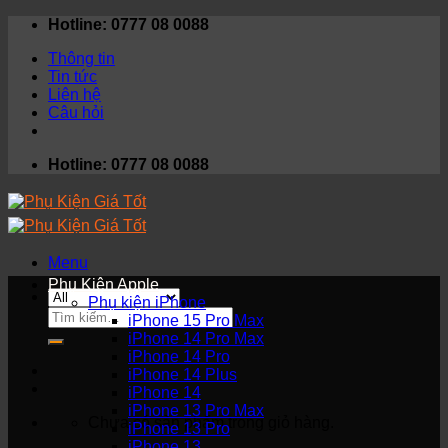
Skip
Hotline: 0777 08 0088
to
Thông tin
content
Tin tức
Liên hệ
Câu hỏi
Hotline: 0777 08 0088
Menu
Phụ Kiện Apple
Phụ kiện iPhone
Tìm
iPhone 15 Pro Max
kiếm:
iPhone 14 Pro Max
iPhone 14 Pro
iPhone 14 Plus
iPhone 14
iPhone 13 Pro Max
Chưa có sản phẩm trong giỏ hàng.
iPhone 13 Pro
iPhone 13