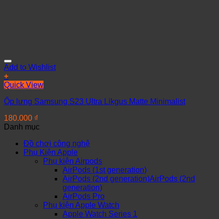
Add to Wishlist
+
Quick View
Ốp lưng Samsung S23 Ultra Likgus Matte Minimalist
180.000
₫
Danh mục
Đồ chơi công nghệ
Phụ Kiện Apple
Phụ kiện Airpods
AirPods (1st generation)
AirPods (2nd generation)AirPods (2nd
generation)
AirPods Pro
Phụ kiện Apple Watch
Apple Watch Series 1