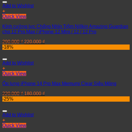
Add to Wishlist
+
Quick View
Kính cường lực Chống Nhìn Trộm Nillkin Amazing Guardian
cho 12 Pro Max / iPhone 12 Mini / 12 / 12 Pro
290.000
₫
220.000
₫
-18%
Add to Wishlist
+
Quick View
Ốp lưng iPhone 14 Pro Max Memumi Clear Siêu Mỏng
220.000
₫
180.000
₫
-25%
Add to Wishlist
+
Quick View