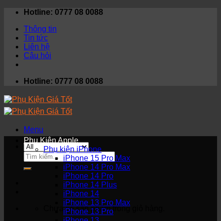
Skip
Hotline: 0777 08 0088
to
Thông tin
content
Tin tức
Liên hệ
Câu hỏi
Hotline: 0777 08 0088
Menu
Phụ Kiện Apple
Phụ kiện iPhone
Tìm
iPhone 15 Pro Max
kiếm:
iPhone 14 Pro Max
iPhone 14 Pro
iPhone 14 Plus
iPhone 14
iPhone 13 Pro Max
Chưa có sản phẩm trong giỏ hàng.
iPhone 13 Pro
iPhone 13