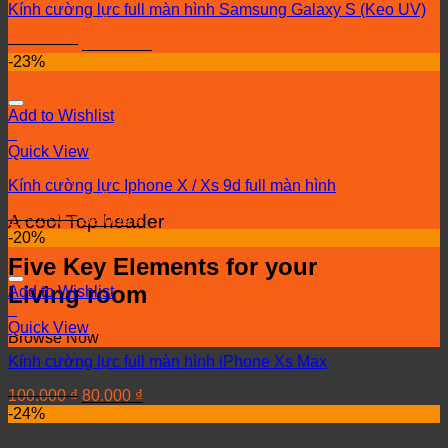
Kính cường lực full màn hình Samsung Galaxy S (Keo UV)
160.000
₫
140.000
₫
-23%
Add to Wishlist
+
Quick View
Kính cường lực Iphone X / Xs 9d full màn hình
A cool Top header
129.000
₫
99.000
₫
-20%
Five Key Elements for your
Living room
Add to Wishlist
+
Quick View
Browse Now
Kính cường lực full màn hình iPhone Xs Max
100.000
₫
80.000
₫
-24%