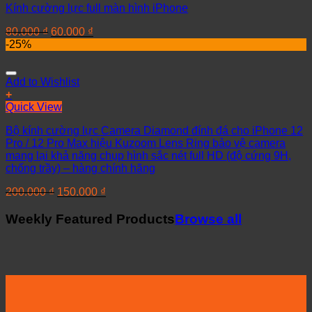
Kính cường lực full màn hình iPhone
80.000
₫
60.000
₫
-25%
Add to Wishlist
+
Quick View
Bộ kính cường lực Camera Diamond đính đá cho iPhone 12
Pro / 12 Pro Max hiệu Kuzoom Lens Ring bảo vệ camera
mang lại khả năng chụp hình sắc nét full HD (độ cứng 9H,
chống trầy) – hàng chính hãng
200.000
₫
150.000
₫
Weekly Featured Products
Browse all