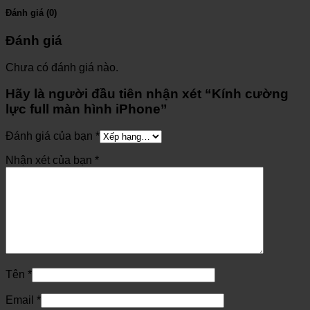
Đánh giá (0)
Đánh giá
Chưa có đánh giá nào.
Hãy là người đầu tiên nhận xét “Kính cường
lực full màn hình iPhone”
Đánh giá của bạn
*
Nhận xét của bạn
*
Tên
*
Email
*