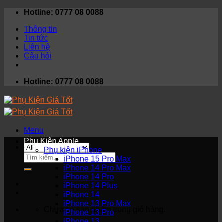
Skip
Hotline: 0777 08 0088
to
Thông tin
content
Tin tức
Liên hệ
Câu hỏi
Hotline: 0777 08 0088
Menu
Phụ Kiện Apple
Phụ kiện iPhone
Tìm
iPhone 15 Pro Max
kiếm:
iPhone 14 Pro Max
iPhone 14 Pro
iPhone 14 Plus
iPhone 14
iPhone 13 Pro Max
Chưa có sản phẩm trong giỏ hàng.
iPhone 13 Pro
iPhone 13