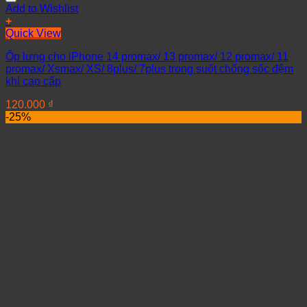
Add to Wishlist
+
Quick View
Ốp lưng cho iPhone 14 promax/ 13 promax/ 12 promax/ 11
promax/ Xsmax/ XS/ 8plus/ 7plus trong suốt chống sốc đệm
khí cao cấp
120.000
₫
-25%