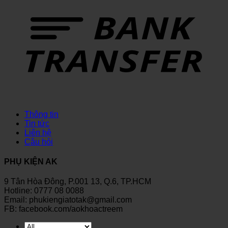
Thông tin
Tin tức
Liên hệ
Câu hỏi
PHỤ KIỆN AK
9 Tân Hòa Đông, P.001 13, Q.6, TP.HCM
Hotline: 0777 08 0088
Email: phukiengiatotak@gmail.com
FB: facebook.com/aokhoactreem