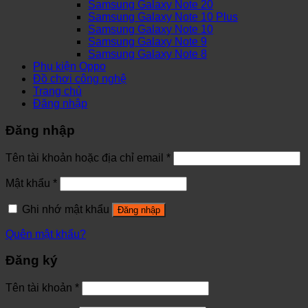
Samsung Galaxy Note 20
Samsung Galaxy Note 10 Plus
Samsung Galaxy Note 10
Samsung Galaxy Note 9
Samsung Galaxy Note 8
Phụ kiện Oppo
Đồ chơi công nghệ
Trang chủ
Đăng nhập
Đăng nhập
Tên tài khoản hoặc địa chỉ email
*
Mật khẩu
*
Ghi nhớ mật khẩu
Đăng nhập
Quên mật khẩu?
Đăng ký
Tên tài khoản
*