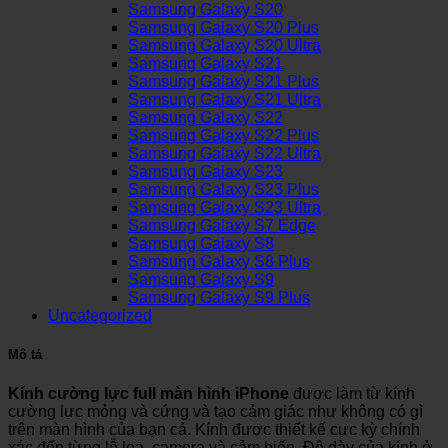
Samsung Galaxy S20
Samsung Galaxy S20 Plus
Samsung Galaxy S20 Ultra
Samsung Galaxy S21
Samsung Galaxy S21 Plus
Samsung Galaxy S21 Ultra
Samsung Galaxy S22
Samsung Galaxy S22 Plus
Samsung Galaxy S22 Ultra
Samsung Galaxy S23
Samsung Galaxy S23 Plus
Samsung Galaxy S23 Ultra
Samsung Galaxy S7 Edge
Samsung Galaxy S8
Samsung Galaxy S8 Plus
Samsung Galaxy S9
Samsung Galaxy S9 Plus
Uncategorized
Mô tả
Kính cường lực full màn hình iPhone
được làm từ kính
cường lực mỏng và cứng và tạo cảm giác như không có gì
trên màn hình của bạn cả. Kính được thiết kế cực kỳ chính
xác đến từng lỗ loa, camera và cảm biến. Độ dày của kính ở