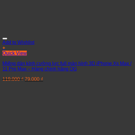
Add to Wishlist
+
Quick View
Miếng dán kính cường lực full màn hình 3D iPhone Xs Max /
11 Pro Max – Hàng chính hãng OG
119.000
₫
79.000
₫