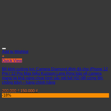
Add to Wishlist
+
Quick View
Bộ kính cường lực Camera Diamond đính đá cho iPhone 12
Pro / 12 Pro Max hiệu Kuzoom Lens Ring bảo vệ camera
mang lại khả năng chụp hình sắc nét full HD (độ cứng 9H,
chống trầy) – hàng chính hãng
200.000
₫
150.000
₫
-18%