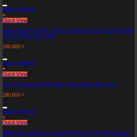
Add to Wishlist
+
Quick View
Miếng Dán Film PPF USA cho Samsung S22 | S23 Ultra Mặt
Trước Chống Nhìn Trộm
180.000
₫
Add to Wishlist
+
Quick View
Ốp lưng Samsung S23 Ultra Likgus Matte Minimalist
180.000
₫
Add to Wishlist
+
Quick View
Miếng dán cường lực Camera iPhone 13 Pro Max Camera