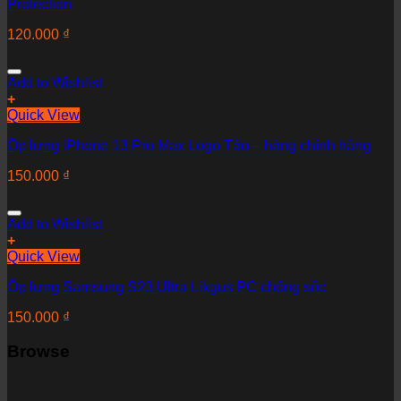
Protection
120.000
₫
Add to Wishlist
+
Quick View
Ốp lưng iPhone 13 Pro Max Logo Táo – hàng chính hãng
150.000
₫
Add to Wishlist
+
Quick View
Ốp lưng Samsung S23 Ultra Likgus PC chống sốc
150.000
₫
Browse