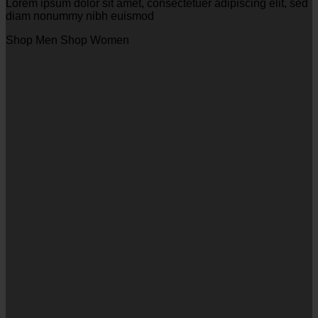
Lorem ipsum dolor sit amet, consectetuer adipiscing elit, sed
diam nonummy nibh euismod
Shop Men
Shop Women