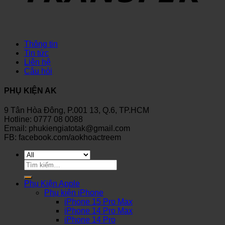
Thông tin
Tin tức
Liên hệ
Câu hỏi
PHỤ KIỆN AK
9 Tân Hòa Đông, P.001 13, Q.6, TP.HCM
Hotline: 0777 08 0088
Email: phukiengiatotak@gmail.com
FB: facebook.com/aokhoactreem
Tìm
kiếm:
Phụ Kiện Apple
Phụ kiện iPhone
iPhone 15 Pro Max
iPhone 14 Pro Max
iPhone 14 Pro