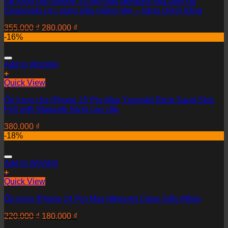
Ốp lưng cho iphone 15 pro max Memumi hoa đính đá
Swarovski cực sang siêu mỏng nhẹ – hàng chính hãng
355.000
₫
280.000
₫
-16%
Add to Wishlist
+
Quick View
Ốp lưng cho iPhone 15 Pro Max Youngkit Rock Sand Skin
Fell with Maqsafe hàng cao cấp
380.000
₫
-18%
Add to Wishlist
+
Quick View
Ốp lưng iPhone 14 Pro Max Memumi Clear Siêu Mỏng
220.000
₫
180.000
₫