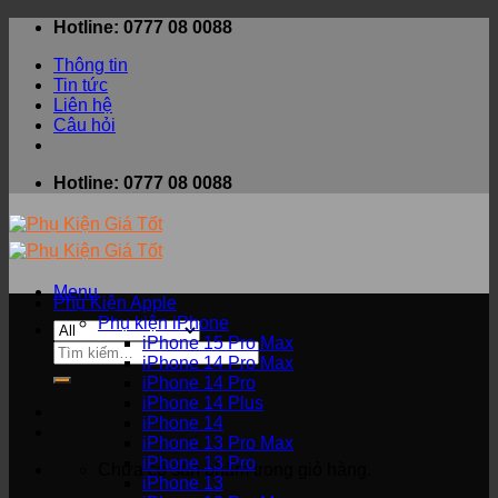
Skip
Hotline: 0777 08 0088
to
Thông tin
content
Tin tức
Liên hệ
Câu hỏi
Hotline: 0777 08 0088
Menu
Phụ Kiện Apple
Phụ kiện iPhone
iPhone 15 Pro Max
Tìm
iPhone 14 Pro Max
kiếm:
iPhone 14 Pro
iPhone 14 Plus
iPhone 14
iPhone 13 Pro Max
iPhone 13 Pro
Chưa có sản phẩm trong giỏ hàng.
iPhone 13