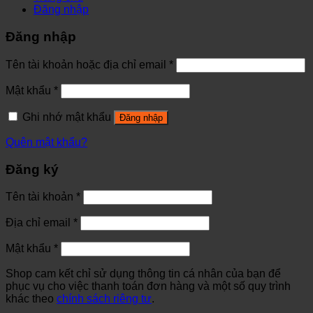
Đăng nhập
Đăng nhập
Tên tài khoản hoặc địa chỉ email
*
Mật khẩu
*
Ghi nhớ mật khẩu
Đăng nhập
Quên mật khẩu?
Đăng ký
Tên tài khoản
*
Địa chỉ email
*
Mật khẩu
*
Shop cam kết chỉ sử dụng thông tin cá nhân của bạn để
phục vụ cho việc thanh toán đơn hàng và một số quy trình
khác theo
chính sách riêng tư
.