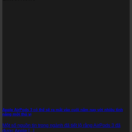
Apple AirPods 3 có thể sẽ ra mắt vào cuối năm nay với nhiều tính
năng mới thú vị
Một số nguồn tin trong ngành đã tiết lộ rằng AirPods 3 đã
được Apple [...]