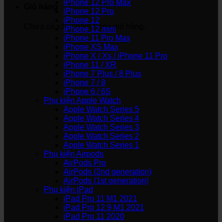
iPhone 12 Pro Max
Giỏ hàng
iPhone 12 Pro
iPhone 12
Chưa có sản phẩm trong giỏ hàng.
iPhone 12 mini
iPhone 11 Pro Max
iPhone XS Max
iPhone X / Xs / iPhone 11 Pro
iPhone 11 / XR
iPhone 7 Plus / 8 Plus
iPhone 7 / 8
iPhone 6 / 6S
Phụ kiện Apple Watch
Apple Watch Series 5
Apple Watch Series 4
Apple Watch Series 3
Apple Watch Series 2
Apple Watch Series 1
Phụ kiện Airpods
AirPods Pro
AirPods (2nd generation)
AirPods (1st generation)
Phụ kiện iPad
iPad Pro 11 M1 2021
iPad Pro 12.9 M1 2021
iPad Pro 11 2020