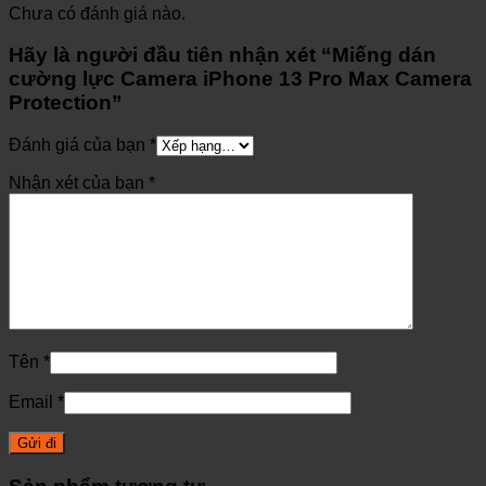
Chưa có đánh giá nào.
Hãy là người đầu tiên nhận xét “Miếng dán
cường lực Camera iPhone 13 Pro Max Camera
Protection”
Đánh giá của bạn
*
Nhận xét của bạn
*
Tên
*
Email
*