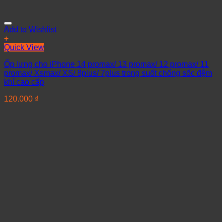
Add to Wishlist
+
Quick View
Ốp lưng cho iPhone 14 promax/ 13 promax/ 12 promax/ 11
promax/ Xsmax/ XS/ 8plus/ 7plus trong suốt chống sốc đệm
khí cao cấp
120.000
₫