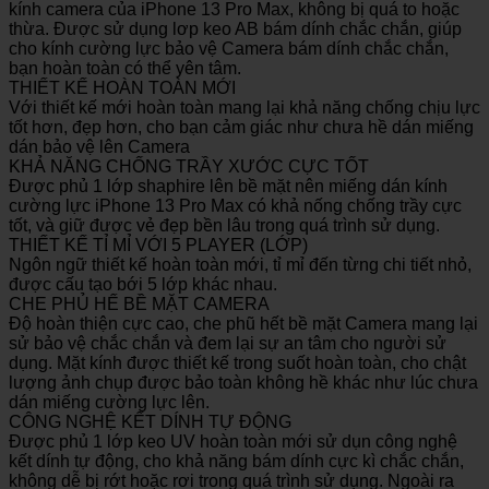
kính camera của iPhone 13 Pro Max, không bị quá to hoặc
thừa. Được sử dụng lơp keo AB bám dính chắc chắn, giúp
cho kính cường lực bảo vệ Camera bám dính chắc chắn,
bạn hoàn toàn có thể yên tâm.
THIẾT KẾ HOÀN TOÀN MỚI
Với thiết kế mới hoàn toàn mang lại khả năng chống chịu lực
tốt hơn, đẹp hơn, cho bạn cảm giác như chưa hề dán miếng
dán bảo vệ lên Camera
KHẢ NĂNG CHỐNG TRẦY XƯỚC CỰC TỐT
Được phủ 1 lớp shaphire lên bề mặt nên miếng dán kính
cường lực iPhone 13 Pro Max có khả nống chống trầy cực
tốt, và giữ được vẻ đẹp bền lâu trong quá trình sử dụng.
THIẾT KẾ TỈ MỈ VỚI 5 PLAYER (LỚP)
Ngôn ngữ thiết kế hoàn toàn mới, tỉ mỉ đến từng chi tiết nhỏ,
được cấu tạo bới 5 lớp khác nhau.
CHE PHỦ HẾ BỀ MẶT CAMERA
Độ hoàn thiện cực cao, che phũ hết bề mặt Camera mang lại
sử bảo vệ chắc chắn và đem lại sự an tâm cho người sử
dụng. Mặt kính được thiết kế trong suốt hoàn toàn, cho chật
lượng ảnh chụp được bảo toàn không hề khác như lúc chưa
dán miếng cường lực lên.
CÔNG NGHỆ KẾT DÍNH TỰ ĐỘNG
Được phủ 1 lớp keo UV hoàn toàn mới sử dụn công nghệ
kết dính tự động, cho khả năng bám dính cực kì chắc chắn,
không dễ bị rớt hoặc rơi trong quá trình sử dụng. Ngoài ra