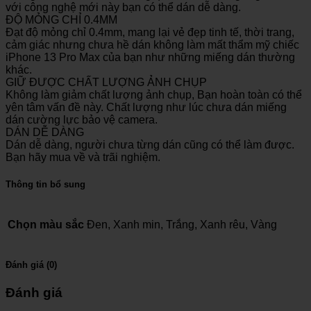
với công nghệ mới này bạn có thể dán dễ dàng.
ĐỘ MỎNG CHỈ 0.4MM
Đạt độ mỏng chỉ 0.4mm, mang lại vẻ đẹp tinh tế, thời trang,
cảm giác nhưng chưa hề dán không làm mất thẩm mỹ chiếc
iPhone 13 Pro Max của bạn như những miếng dán thường
khác.
GIỮ ĐƯỢC CHẤT LƯỢNG ẢNH CHỤP
Không làm giảm chất lượng ảnh chụp, Bạn hoàn toàn có thể
yên tâm vấn đề này. Chất lượng như lúc chưa dán miếng
dán cường lực bảo vệ camera.
DÁN DỄ DÀNG
Dán dễ dàng, người chưa từng dán cũng có thể làm được.
Bạn hãy mua về và trãi nghiệm.
Thông tin bổ sung
Chọn màu sắc
Đen, Xanh min, Trắng, Xanh rêu, Vàng
Đánh giá (0)
Đánh giá