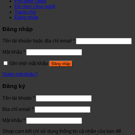
Phụ kiện Oppo
Đồ chơi công nghệ
Trang chủ
Đăng nhập
Đăng nhập
Tên tài khoản hoặc địa chỉ email
*
Mật khẩu
*
Ghi nhớ mật khẩu
Đăng nhập
Quên mật khẩu?
Đăng ký
Tên tài khoản
*
Địa chỉ email
*
Mật khẩu
*
Shop cam kết chỉ sử dụng thông tin cá nhân của bạn để