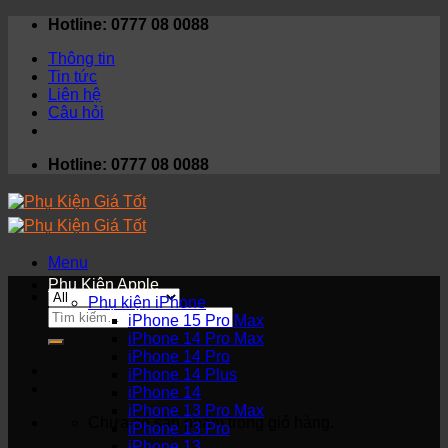
Skip
Hotline: 0777 08 0088
to
Thông tin
content
Tin tức
Liên hệ
Câu hỏi
Hotline: 0777 08 0088
Menu
Phụ Kiện Apple
Phụ kiện iPhone
Tìm
iPhone 15 Pro Max
kiếm:
iPhone 14 Pro Max
iPhone 14 Pro
iPhone 14 Plus
iPhone 14
iPhone 13 Pro Max
Chưa có sản phẩm trong giỏ hàng.
iPhone 13 Pro
iPhone 13