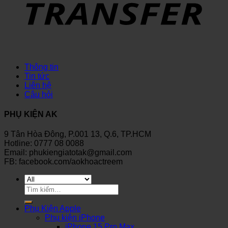
Thông tin
Tin tức
Liên hệ
Câu hỏi
PHỤ KIỆN AK
9 Tân Hòa Đông, P.001 13, Q.6, TP.HCM
Hotline: 0777 08 0088
Email: phukiengiatotak@gmail.com
FB: facebook.com/aokhoactreem
Tìm
kiếm:
Phụ Kiện Apple
Phụ kiện iPhone
iPhone 15 Pro Max