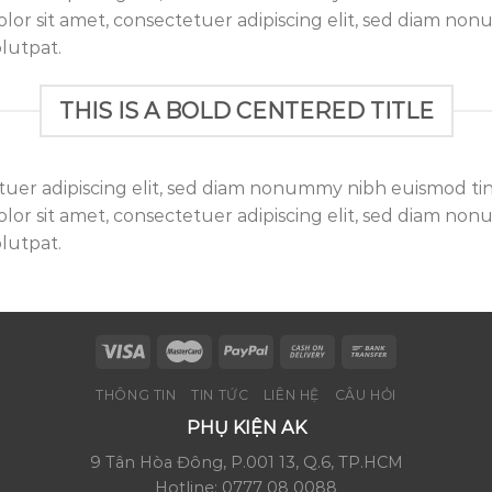
lor sit amet, consectetuer adipiscing elit, sed diam n
lutpat.
THIS IS A BOLD CENTERED TITLE
tuer adipiscing elit, sed diam nonummy nibh euismod ti
lor sit amet, consectetuer adipiscing elit, sed diam n
lutpat.
THÔNG TIN
TIN TỨC
LIÊN HỆ
CÂU HỎI
PHỤ KIỆN AK
9 Tân Hòa Đông, P.001 13, Q.6, TP.HCM
Hotline: 0777 08 0088