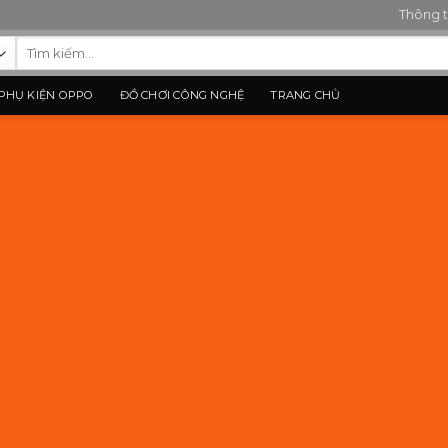
Thông t
Tìm
kiếm:
PHỤ KIỆN OPPO
ĐỒ CHƠI CÔNG NGHỆ
TRANG CHỦ
Section Titles
Split content with beautiful Section Titles