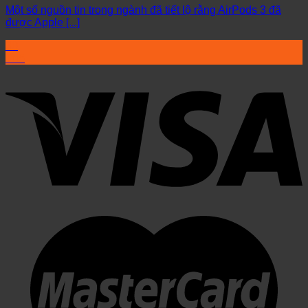
Một số nguồn tin trong ngành đã tiết lộ rằng AirPods 3 đã
được Apple [...]
30
Th5