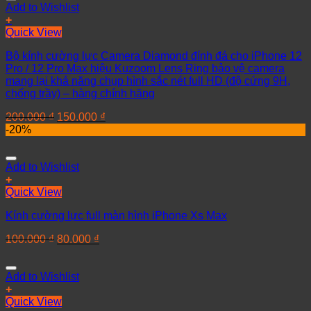
Add to Wishlist
+
Quick View
Bộ kính cường lực Camera Diamond đính đá cho iPhone 12
Pro / 12 Pro Max hiệu Kuzoom Lens Ring bảo vệ camera
mang lại khả năng chụp hình sắc nét full HD (độ cứng 9H,
chống trầy) – hàng chính hãng
200.000
₫
150.000
₫
-20%
Add to Wishlist
+
Quick View
Kính cường lực full màn hình iPhone Xs Max
100.000
₫
80.000
₫
Add to Wishlist
+
Quick View