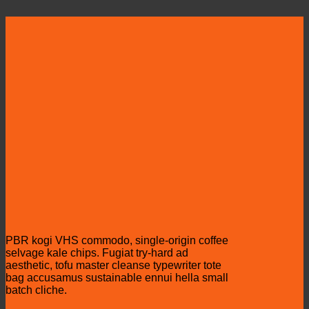
PBR kogi VHS commodo, single-origin coffee
selvage kale chips. Fugiat try-hard ad
aesthetic, tofu master cleanse typewriter tote
bag accusamus sustainable ennui hella small
batch cliche.