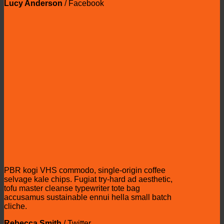
Lucy Anderson
/
Facebook
PBR kogi VHS commodo, single-origin coffee
selvage kale chips. Fugiat try-hard ad aesthetic,
tofu master cleanse typewriter tote bag
accusamus sustainable ennui hella small batch
cliche.
Rebecca Smith
/
Twitter