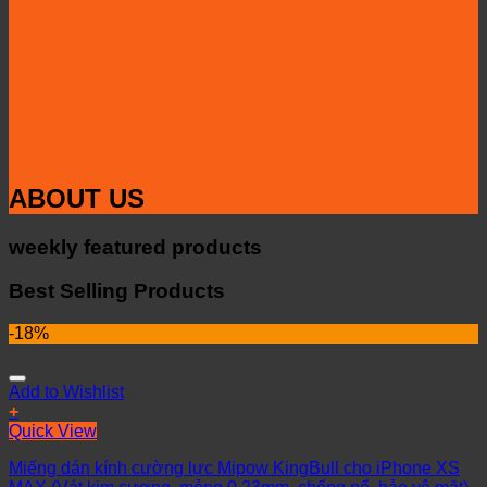
ABOUT US
weekly featured products
Best Selling Products
-18%
Add to Wishlist
+
Quick View
Miếng dán kính cường lực Mipow KingBull cho iPhone XS