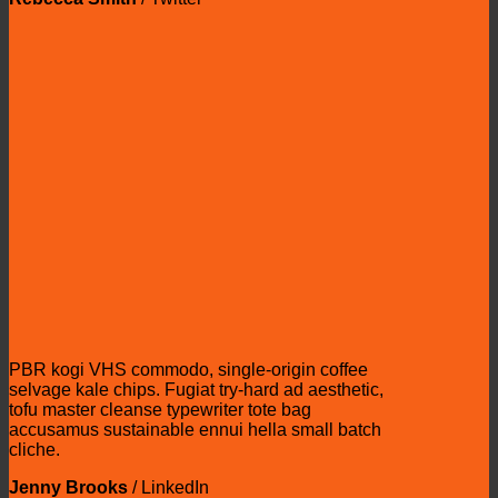
PBR kogi VHS commodo, single-origin coffee
selvage kale chips. Fugiat try-hard ad aesthetic,
tofu master cleanse typewriter tote bag
accusamus sustainable ennui hella small batch
cliche.
Jenny Brooks
/
LinkedIn