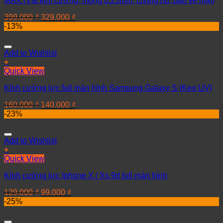
MAX (Vát kim cương, mỏng 0.23mm, chống nổ, bảo vệ mặt)
399.000
₫
329.000
₫
-13%
Add to Wishlist
+
Quick View
Kính cường lực full màn hình Samsung Galaxy S (Keo UV)
160.000
₫
140.000
₫
-23%
Add to Wishlist
+
Quick View
Kính cường lực Iphone X / Xs 9d full màn hình
129.000
₫
99.000
₫
-25%