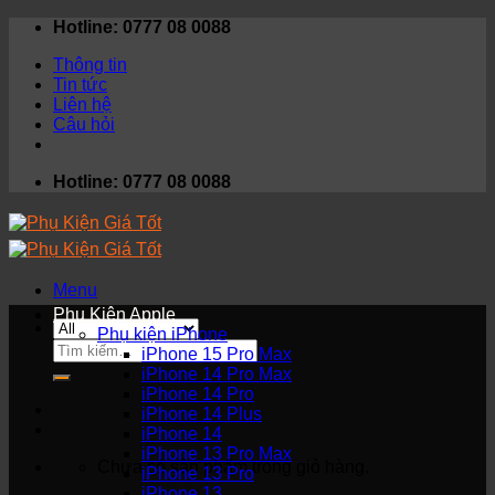
Skip
Hotline: 0777 08 0088
to
Thông tin
content
Tin tức
Liên hệ
Câu hỏi
Hotline: 0777 08 0088
Menu
Phụ Kiện Apple
Phụ kiện iPhone
Tìm
iPhone 15 Pro Max
kiếm:
iPhone 14 Pro Max
iPhone 14 Pro
iPhone 14 Plus
iPhone 14
iPhone 13 Pro Max
Chưa có sản phẩm trong giỏ hàng.
iPhone 13 Pro
iPhone 13