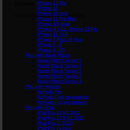
iPhone 12 Pro
Giỏ hàng
iPhone 12
iPhone 12 mini
Chưa có sản phẩm trong giỏ hàng.
iPhone 11 Pro Max
iPhone XS Max
iPhone X / Xs / iPhone 11 Pro
iPhone 11 / XR
iPhone 7 Plus / 8 Plus
iPhone 7 / 8
iPhone 6 / 6S
Phụ kiện Apple Watch
Apple Watch Series 5
Apple Watch Series 4
Apple Watch Series 3
Apple Watch Series 2
Apple Watch Series 1
Phụ kiện Airpods
AirPods Pro
AirPods (2nd generation)
AirPods (1st generation)
Phụ kiện iPad
iPad Pro 11 M1 2021
iPad Pro 12.9 M1 2021
iPad Pro 11 2020
iPad Pro 11 inch