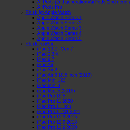
/
AirPods (2nd generation)AirPods (2nd genera
iPhone
AirPods Pro
12
Phụ kiện Apple Watch
Pro
Apple Watch Series 1
/
Apple Watch Series 2
iPhone
Apple Watch Series 3
12
Apple Watch Series 4
/
Apple Watch Series 5
12
Phụ kiện iPad
Mini
iPad 10.2 - Gen 7
OG
iPad 2 3 4
Amor
iPad 9.7
9H
iPad Air
Full
iPad Air 2
Màn
iPad Air 3 10.5 inch (2019)
Hình
iPad Mini 123
số
iPad Mini 4
lượng
iPad Mini 5 (2019)
iPad Pro 10.5
iPad Pro 11 2020
iPad Pro 11 inch
iPad Pro 11 M1 2021
iPad Pro 12.9 2015
iPad Pro 12.9 2018
iPad Pro 12.9 2020