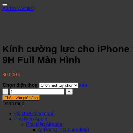
Add to Wishlist
Kính cường lực cho iPhone 1
9H Full Màn Hình
80.000
₫
Chọn điện thoại
Xóa
Kính
cường
Thêm vào giỏ hàng
lực
Danh mục
cho
iPhone
Đồ chơi công nghệ
12
Phụ Kiện Apple
Pro
Phụ kiện Airpods
Max
AirPods (1st generation)