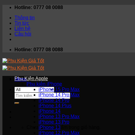
Skip
Hotline: 0777 08 0088
to
Thông tin
content
Tin tức
Liên hệ
Câu hỏi
Hotline: 0777 08 0088
Phụ Kiện Apple
Menu
Phụ kiện iPhone
iPhone 15 Pro Max
Tìm
iPhone 14 Pro Max
kiếm:
iPhone 14 Pro
iPhone 14 Plus
iPhone 14
iPhone 13 Pro Max
iPhone 13 Pro
Chưa có sản phẩm trong giỏ hàng.
iPhone 13
iPhone 12 Pro Max