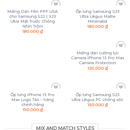
Miếng Dán Film PPF USA
Ốp lưng Samsung S23
Add to
Add to
cho Samsung S22 | S23
Ultra Likgus Matte
Wishlist
Wishlist
Ultra Mặt Trước Chống
Minimalist
Nhìn Trộm
180.000
₫
180.000
₫
Miếng dán cường lực
Add to
Camera iPhone 13 Pro Max
Wishlist
Camera Protection
120.000
₫
Ốp lưng iPhone 13 Pro
Ốp lưng Samsung S23
Add to
Add to
Max Logo Táo – hàng
Ultra Likgus PC chống sốc
Wishlist
Wishlist
chính hãng
150.000
₫
150.000
₫
MIX AND MATCH STYLES