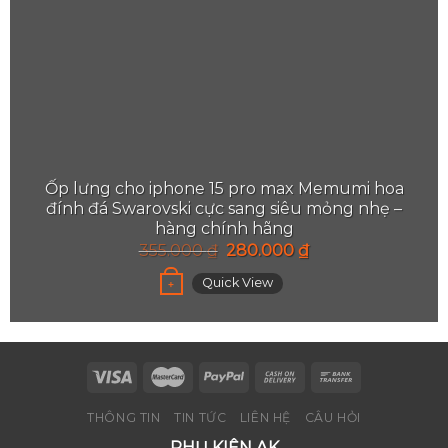
Ốp lưng cho iphone 15 pro max Memumi hoa
đính đá Swarovski cực sang siêu mỏng nhẹ –
hàng chính hãng
355.000
₫
280.000
₫
Quick View
+
THÔNG TIN
TIN TỨC
LIÊN HỆ
CÂU HỎI
PHỤ KIỆN AK