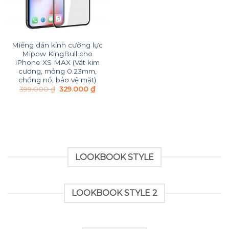
Miếng dán kính cường lực
Mipow KingBull cho
iPhone XS MAX (Vát kim
cương, mỏng 0.23mm,
chống nổ, bảo vệ mặt)
399.000
₫
329.000
₫
LOOKBOOK STYLE
LOOKBOOK STYLE 2