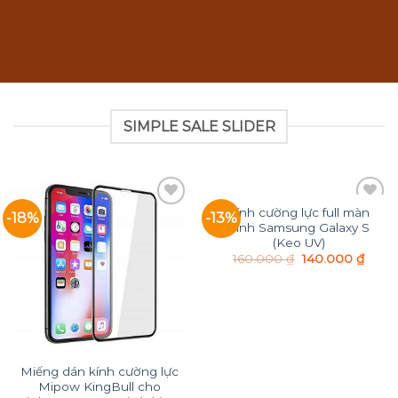
SIMPLE SALE SLIDER
Kính cường lực full màn
-18%
-13%
Add to
Add to
hình Samsung Galaxy S
Wishlist
Wishlist
(Keo UV)
160.000
₫
140.000
₫
Miếng dán kính cường lực
Mipow KingBull cho