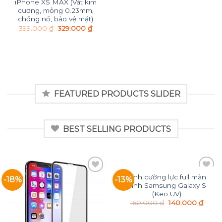
iPhone XS MAX (Vát kim
cương, mỏng 0.23mm,
chống nổ, bảo vệ mặt)
399.000
₫
329.000
₫
FEATURED PRODUCTS SLIDER
BEST SELLING PRODUCTS
Kính cường lực full màn
-18%
-13%
Add to
Add to
hình Samsung Galaxy S
Wishlist
Wishlist
(Keo UV)
160.000
₫
140.000
₫