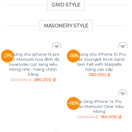
GRID STYLE
MASONERY STYLE
Ốp lưng cho iphone 15 pro
Ốp lưng cho iPhone 15 Pro
-21%
-16%
Add to
Add to
max Memumi hoa đính đá
Max Youngkit Rock Sand
Wishlist
Wishlist
Swarovski cực sang siêu
Skin Fell with Maqsafe
mỏng nhẹ – hàng chính
hàng cao cấp
hãng
380.000
₫
355.000
₫
280.000
₫
Ốp lưng iPhone 14 Pro
-18%
Add to
Max Memumi Clear Siêu
Wishlist
Mỏng
220.000
₫
180.000
₫