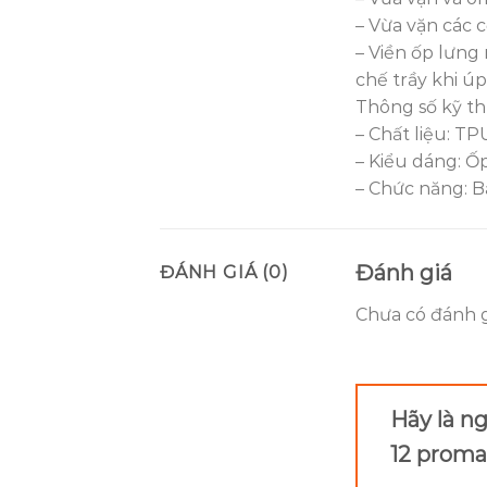
– Vừa vặn các 
– Viền ốp lưng 
chế trầy khi úp
Thông số kỹ t
– Chất liệu: T
– Kiểu dáng: Ố
– Chức năng: Bả
Đánh giá
ĐÁNH GIÁ (0)
Chưa có đánh g
Hãy là n
12 promax