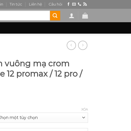
in
Tin tức
Liên hệ
Câu hỏi
n vuông mạ crom
 12 promax / 12 pro /
XÓA