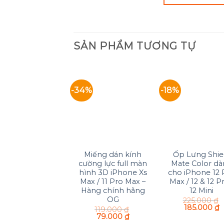
SẢN PHẨM TƯƠNG TỰ
-34%
-18%
Add to
Add
Wishlist
Wish
+
+
Miếng dán kính
Ốp Lưng Shie
cường lực full màn
Mate Color d
hình 3D iPhone Xs
cho iPhone 12 
Max / 11 Pro Max –
Max / 12 & 12 Pr
Hàng chính hãng
12 Mini
OG
225.000
₫
185.000
₫
119.000
₫
79.000
₫