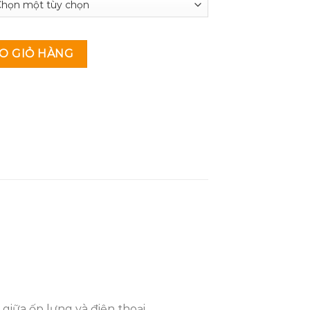
om gold cho iphone 12 promax / 12 pro / 12 số lượng
O GIỎ HÀNG
giữa ốp lưng và điện thoại.