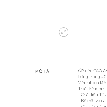
ỐP dẻo CAO 
MÔ TẢ
Lưng trong #
Viền silicon M
Thiết kế mới n
– Chất liệu TP
– Bề mặt và các
– Vừa vặn và ôm