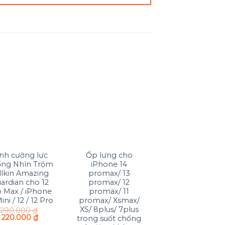
-25%
Add to
Add to
Add 
Wishlist
Wishlist
Wishli
+
+
ính cường lực
Ốp lưng cho
Kính cường lực f
ng Nhìn Trộm
iPhone 14
màn hình iPho
llkin Amazing
promax/ 13
80.000
₫
60.000
₫
ardian cho 12
promax/ 12
o Max / iPhone
promax/ 11
ini / 12 / 12 Pro
promax/ Xsmax/
XS/ 8plus/ 7plus
290.000
₫
220.000
₫
trong suốt chống