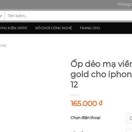
Thông t
Tìm
kiếm:
PHỤ KIỆN OPPO
ĐỒ CHƠI CÔNG NGHỆ
TRANG CHỦ
HONE
Ốp dẻo mạ viề
gold cho iphone
Add to
Wishlist
12
165.000
₫
Chọn điện thoại