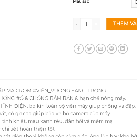
Màu sắc
Ốp dẻo mạ viền vuông mạ cr
THÊM VÀ
CẤP MẠ CROM #VIỀN_VUÔNG SANG TRỌNG
CHỐNG #Ố & CHỐNG BÁM BẨN & hạn chế nóng máy.
Ạ TĨNH ĐIỆN, bo kín toàn bộ viền máy giúp chống va đập.
hất, có gờ cao giúp bảo vệ bộ camera của máy.
U tinh khiết, màu xanh rêu, đàn hồi và mềm mại.
 chi tiết hoàn thiện tốt.
 sát điện thoại, không còn cảm giác lỏng lẻo hay khe hở 