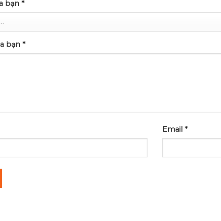
ủa bạn
*
ủa bạn
*
Email
*