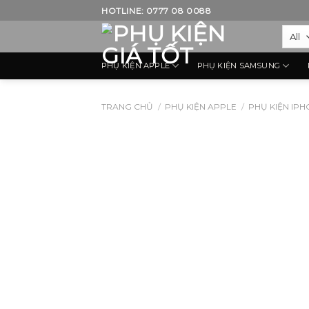
Skip
HOTLINE: 0777 08 0088
to
content
PHỤ KIỆN APPLE
PHỤ KIỆN SAMSUNG
TRANG CHỦ
/
PHỤ KIỆN APPLE
/
PHỤ KIỆN IP