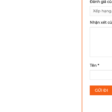
Đánh giá c
Nhận xét c
Tên
*