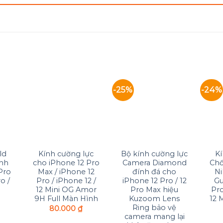
-25%
-24%
 to
Add to
Add to
list
Wishlist
Wishlist
+
+
+
ld
Kính cường lực
Bộ kính cường lực
K
ành
cho iPhone 12 Pro
Camera Diamond
Chố
Pro
Max / iPhone 12
đính đá cho
Ni
o /
Pro / iPhone 12 /
iPhone 12 Pro / 12
Gu
12 Mini OG Amor
Pro Max hiệu
Pr
9H Full Màn Hình
Kuzoom Lens
12 M
Ring bảo vệ
80.000
₫
camera mang lại