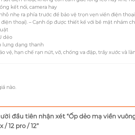
cổng kết nối, camera hay
nhô nhẹ ra phía trước để bảo vệ trọn vẹn viền điện thoạ
 điện thoại). – Cạnh ốp được thiết kế với bề mặt nhám c
huật
PU dẻo
p lưng dạng thanh
o vệ, hạn chế rạn nứt, vỡ, chống va đập, trầy xước và là
iá nào.
gười đầu tiên nhận xét “Ốp dẻo mạ viền vuôn
 / 12 pro / 12”